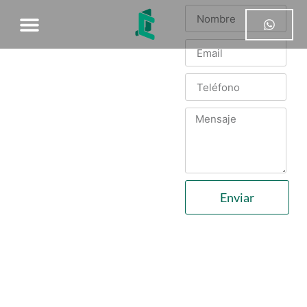
MANDA
MENSAJE
Platiquemos de tu
proyecto.
Contáctanos usando
los datos a
continuación.
Enviar